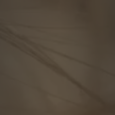
unft
lität