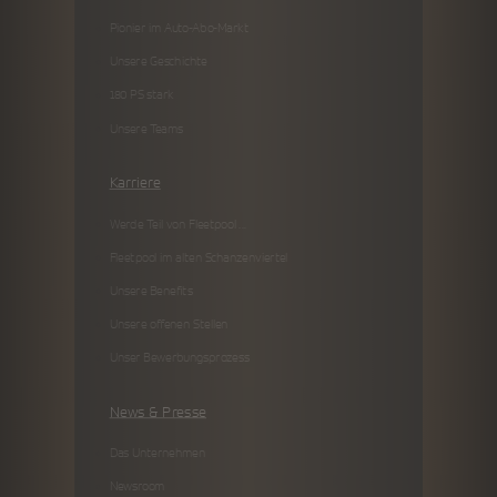
Pionier im Auto-Abo-Markt
Unsere Geschichte
180 PS stark
Unsere Teams
Karriere
Werde Teil von Fleetpool ...
Fleetpool im alten Schanzenviertel
Unsere Benefits
Unsere offenen Stellen
Unser Bewerbungsprozess
News & Presse
Das Unternehmen
Newsroom